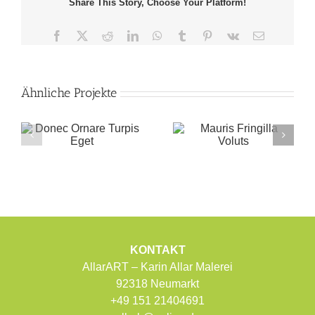
Share This Story, Choose Your Platform!
Facebook
X
Reddit
LinkedIn
WhatsApp
Tumblr
Pinterest
Vk
E-
Mail
Ähnliche Projekte
KONTAKT
AllarART – Karin Allar Malerei
92318 Neumarkt
+49 151 21404691